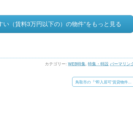
すい（賃料3万円以下の）の物件”をもっと見る
カテゴリー:
WEB特集
,
特集・特設
パーマリン
鳥取市の『“即入居可”賃貸物件...