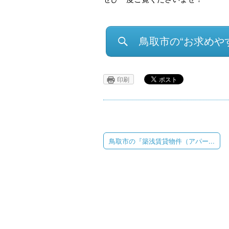
鳥取市の“お求めや
印刷
鳥取市の『築浅賃貸物件（アパー...