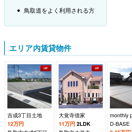
鳥取道をよく利用される方
エリア内賃貸物件
UP
UP
大覚寺借家
monthly parking
吉成3丁
D-BASE
11万円
2LDK
12万円