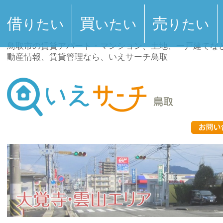
借
買
売
りたい
いたい
りたい
鳥取市の賃貸アパート・マンション、土地、一戸建てな
動産情報、賃貸管理なら、いえサーチ鳥取