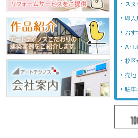
スタ
即入
おす
A･
校区
売地
駐車