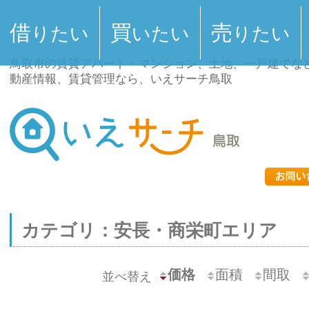
借
買
売
りたい
いたい
りたい
鳥取市の賃貸アパート・マンション、土地、一戸建てな
動産情報、賃貸管理なら、いえサーチ鳥取
カテゴリ：安長・商栄町エリア
価格
面積
間取
並べ替え