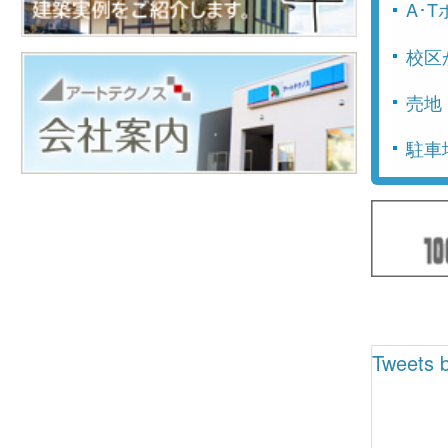
A･
校区
売地
駐車
Tweets b