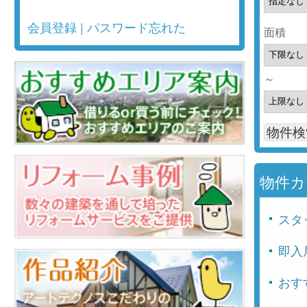
会員登録
|
パスワード忘れた
面積
～
物件カ
スタ
即入
おす