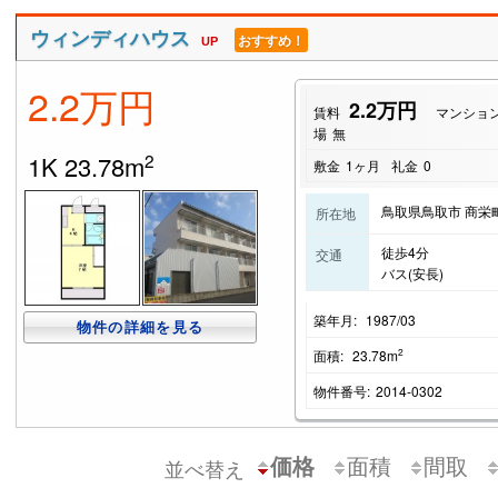
ウィンディハウス
おすすめ！
UP
2.2万円
2.2万円
賃料
マンショ
場
無
2
1K 23.78m
敷金
1ヶ月
礼金
0
鳥取県鳥取市 商栄
所在地
徒歩4分
交通
バス(安長)
築年月:
1987/03
物件の詳細を見る
2
面積:
23.78m
物件番号:
2014-0302
価格
面積
間取
並べ替え