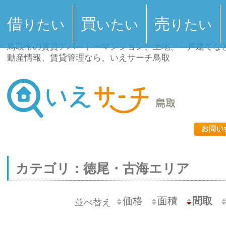
借
買
売
りたい
いたい
りたい
鳥取市の賃貸アパート・マンション、土地、一戸建てな
動産情報、賃貸管理なら、いえサーチ鳥取
カテゴリ：徳尾・古海エリア
価格
面積
間取
並べ替え