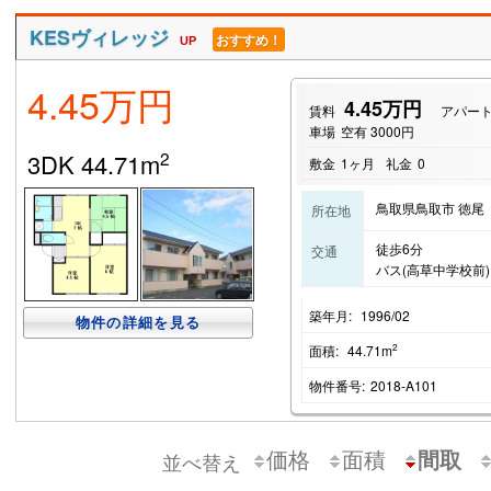
KESヴィレッジ
おすすめ！
UP
4.45万円
4.45万円
賃料
アパー
車場
空有 3000円
2
3DK 44.71m
敷金
1ヶ月
礼金
0
鳥取県鳥取市 徳尾
所在地
徒歩6分
交通
バス(高草中学校前)
築年月:
1996/02
物件の詳細を見る
2
面積:
44.71m
物件番号:
2018-A101
価格
面積
間取
並べ替え