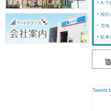
A･
校区
売地
駐車
Tweets b