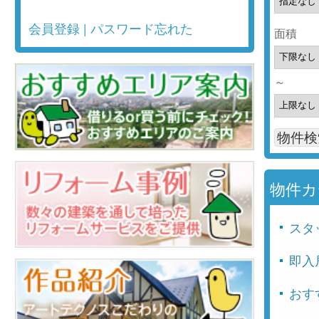
会員登録
|
パスワード忘れた
面積
～
物件カ
スタ
即入
おす