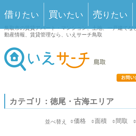
借
買
売
りたい
いたい
りたい
鳥取市の賃貸アパート・マンション、土地、一戸建てな
動産情報、賃貸管理なら、いえサーチ鳥取
カテゴリ：徳尾・古海エリア
価格
面積
間取
並べ替え