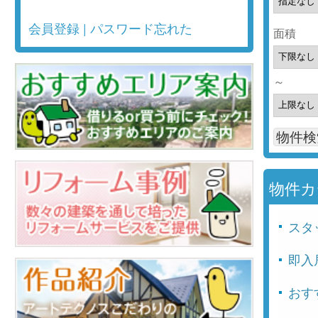
会員登録
|
パスワード忘れた
面積
～
物件カ
スタ
即入
おす