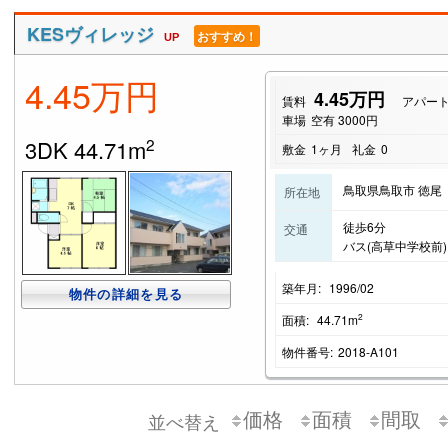
KESヴィレッジ
おすすめ！
UP
4.45万円
4.45万円
賃料
アパー
車場
空有 3000円
2
3DK 44.71m
敷金
1ヶ月
礼金
0
鳥取県鳥取市 徳尾
所在地
徒歩6分
交通
バス(高草中学校前)
築年月:
1996/02
物件の詳細を見る
2
面積:
44.71m
物件番号:
2018-A101
価格
面積
間取
並べ替え